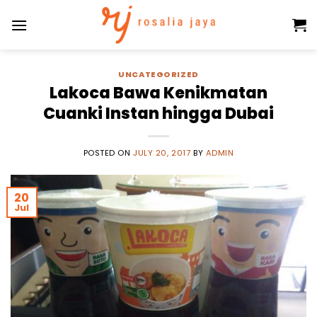
Skip
to
content
UNCATEGORIZED
Lakoca Bawa Kenikmatan
Cuanki Instan hingga Dubai
POSTED ON
JULY 20, 2017
BY
ADMIN
20
Jul