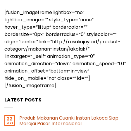
[fusion_imageframe lightbox=”no”
lightbox_image=”” style_type=”none”
hover_type=”liftup” bordercolor=””
bordersize=”0px” borderradius=”0″ stylecolor=””
align=”center” link=”http://rosaliajaya.id/product-
category/makanan-instan/lakolak/”
linktarget=”_self” animation_type=”0″
animation_direction=”down” animation_speed=”0.1″
animation_offset=”bottom-in-view”
hide_on_mobile=”no” class=”” id=””]
[/fusion_imageframe]
LATEST POSTS
Produk Makanan Cuanki Instan Lakoca Siap
22
Oct
Merajai Pasar Internasional