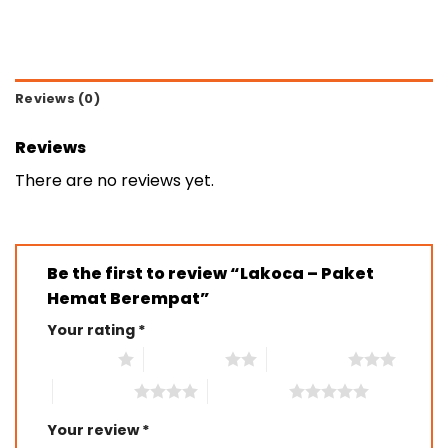
Reviews (0)
Reviews
There are no reviews yet.
Be the first to review “Lakoca – Paket
Hemat Berempat”
Your rating
*
1 of 5 stars
2 of 5 stars
3 of 5 stars
4 of 5 stars
5 of 5 stars
Your review
*