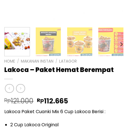
HOME
/
MAKANAN INSTAN
/
LATAGOR
Lakoca – Paket Hemat Berempat
Original
Current
121.000
112.665
Rp
Rp
price
price
Lakoca Paket Cuanki Mix 6 Cup Lakoca Berisi :
was:
is:
Rp121.000.
Rp112.665.
2 Cup Lakoca Original