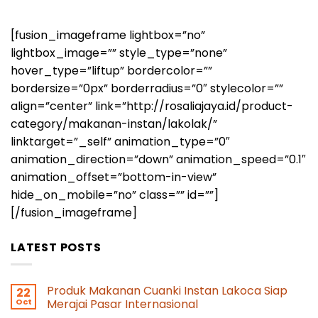
[fusion_imageframe lightbox=”no”
lightbox_image=”” style_type=”none”
hover_type=”liftup” bordercolor=””
bordersize=”0px” borderradius=”0″ stylecolor=””
align=”center” link=”http://rosaliajaya.id/product-
category/makanan-instan/lakolak/”
linktarget=”_self” animation_type=”0″
animation_direction=”down” animation_speed=”0.1″
animation_offset=”bottom-in-view”
hide_on_mobile=”no” class=”” id=””]
[/fusion_imageframe]
LATEST POSTS
Produk Makanan Cuanki Instan Lakoca Siap
22
Oct
Merajai Pasar Internasional