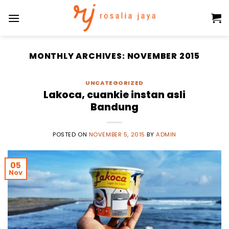
Skip
to
content
MONTHLY ARCHIVES:
NOVEMBER 2015
UNCATEGORIZED
Lakoca, cuankie instan asli
Bandung
POSTED ON
NOVEMBER 5, 2015
BY
ADMIN
05
Nov