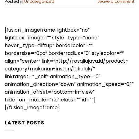
Posted in
Uncategorized
Leave a comment
[fusion_imageframe lightbox=”no”
lightbox_image=”” style_type=”none”
hover_type=”liftup” bordercolor=””
bordersize=”0px” borderradius=”0″ stylecolor=””
align=”center” link=”http://rosaliajaya.id/product-
category/makanan-instan/lakolak/”
linktarget=”_self” animation_type=”0″
animation_direction=”down” animation_speed=”0.1″
animation_offset=”bottom-in-view”
hide_on_mobile=”no” class=”” id=””]
[/fusion_imageframe]
LATEST POSTS