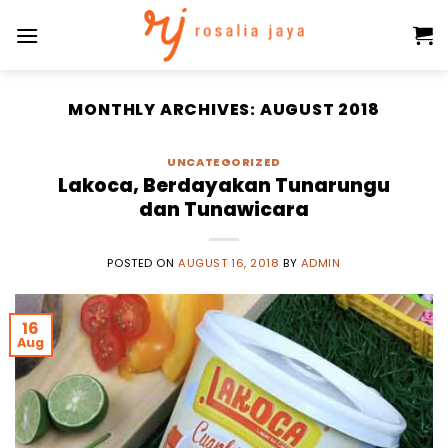
Skip
to
content
MONTHLY ARCHIVES:
AUGUST 2018
UNCATEGORIZED
Lakoca, Berdayakan Tunarungu
dan Tunawicara
POSTED ON
AUGUST 16, 2018
BY
ADMIN
16
Aug