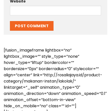
Website
[fusion_imageframe lightbox=”no”
lightbox_image=”” style_type=”none”
hover_type=”liftup” bordercolor=””
bordersize=”0px” borderradius=”0″ stylecolor=””
align=”center” link=”http://rosaliajaya.id/product-
category/makanan-instan/lakolak/”
linktarget=”_self” animation_type=”0″
animation_direction=”down” animation_speed=”0.1″
animation_offset=”bottom-in-view”
hide_on_mobile=”no” class=”” id=””]