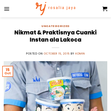
Skip
to
content
UNCATEGORIZED
Nikmat & Praktisnya Cuanki
Instan ala Lakoca
POSTED ON
OCTOBER 15, 2015
BY
ADMIN
15
Oct