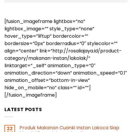
[fusion_imageframe lightbox=”no”
lightbox_image=”” style_type=”none”
hover_type=”liftup” bordercolor=””
bordersize=”0px” borderradius=”0″ stylecolor=””
align=”center” link=”http://rosaliajaya.id/product-
category/makanan-instan/lakolak/”
linktarget=”_self” animation_type=”0″
animation_direction=”down” animation_speed=”0.1″
animation_offset=”bottom-in-view”
hide_on_mobile=”no” class=”” id=””]
[/fusion_imageframe]
LATEST POSTS
Produk Makanan Cuanki Instan Lakoca Siap
22