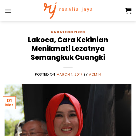
Skip
to
content
UNCATEGORIZED
Lakoca, Cara Kekinian
Menikmati Lezatnya
Semangkuk Cuangki
POSTED ON
MARCH 1, 2017
BY
ADMIN
01
Mar